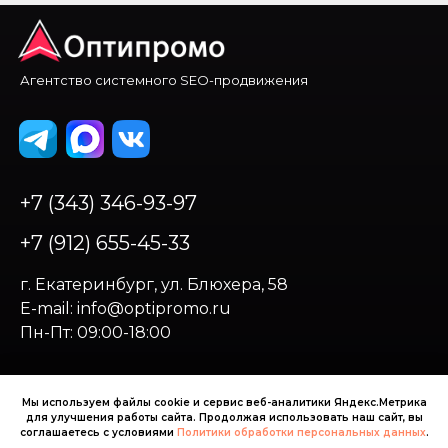
Агентство системного SEO-продвижения
+7 (343) 346-93-97
+7 (912) 655-45-33
г. Екатеринбург, ул. Блюхера, 58
E-mail: info@optipromo.ru
Пн-Пт: 09:00-18:00
Политика
Мы используем файлы cookie и сервис веб-аналитики Яндекс.Метрика
конфиденциальности
для улучшения работы сайта. Продолжая использовать наш сайт, вы
соглашаетесь с условиями
Политики обработки персональных данных
.
г. Екатеринбург © 2013-2026. Веб-студия Optipromo —